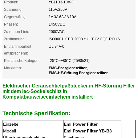
Produkt:
YB11B3-10A-Q
Spannung:
115V/250V
Gegenwärtig:
1A 3A 6A 8A 10A
Phasen:
1450VDC
Zu reiben Linie:
2000VAC
Zustimmung:
ISO9001: CER 2008 cUL TUV CQC ROHS
Entflammbarkeit
UL 94V-0
entsprechend:
Klimatische Kategorie:
-25°C~+85°C (25/85/21)
EMS-Energienetzfilter
Markieren:
,
EMS-HF-Störung Energienetzfilter
Elektrischer Geräuschtiefpaßstecker in HF-Störung Filter
mit dem Iec-Sockelschlitz in
Kompaktbauweiseeinfachem installiert
Technische Spezifikation:
Einzelteil
Emi Power Filter
Modell
Emi Power Filter YB-B3
Übertragungsfunktion
Flachpass