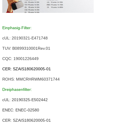
Einphasig-Filter:
cUL: 20190321-E471748
TUV: B0899310001Rev.01
CQC: 19001226449
CER: SZAIS180620005-01
ROHS: MMCRHRWM60371744
Dreiphasenfilter:
cUL: 20190325-E502442
ENEC: ENEC-02580
CER: SZAIS180620005-01