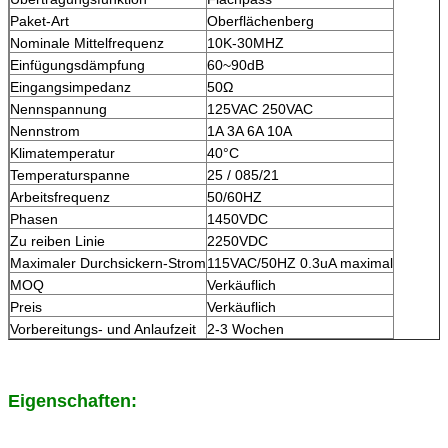
Paket-Art
Oberflächenberg
Nominale Mittelfrequenz
10K-30MHZ
Einfügungsdämpfung
60~90dB
Eingangsimpedanz
50Ω
Nennspannung
125VAC 250VAC
Nennstrom
1A 3A 6A 10A
Klimatemperatur
40°C
Temperaturspanne
25 / 085/21
Arbeitsfrequenz
50/60HZ
Phasen
1450VDC
Zu reiben Linie
2250VDC
Maximaler Durchsickern-Strom
115VAC/50HZ 0.3uA maximal
MOQ
Verkäuflich
Preis
Verkäuflich
Vorbereitungs- und Anlaufzeit
2-3 Wochen
Eigenschaften: