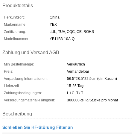
Produktdetails
Herkunftsort:
China
Markenname:
YBX
Zertifizierung:
cUL, TUV, CQC, CE, ROHS
Modellnummer:
YB11B3-10A-Q
Zahlung und Versand AGB
Min Bestellmenge:
Verkäuflich
Preis:
Verhandelbar
Verpackung Informationen:
56.5*28.5*22.5cm (ein Kasten)
Lieferzeit:
15-25 Tage
Zahlungsbedingungen:
L / C, T / T
Versorgungsmaterial-Fähigkeit:
300000-teilig/Stücke pro Monat
Beschreibung
Schließen Sie HF-Störung Filter an