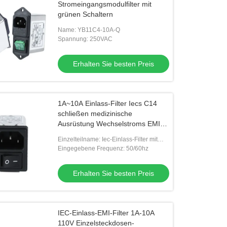
Stromeingangsmodulfilter mit
grünen Schaltern
Name: YB11C4-10A-Q
Spannung: 250VAC
Erhalten Sie besten Preis
1A~10A Einlass-Filter Iecs C14
schließen medizinische
Ausrüstung Wechselstroms EMI
Filter With Switch For an
Einzelteilname: Iec-Einlass-Filter mit
Schalter
Eingegebene Frequenz: 50/60hz
Erhalten Sie besten Preis
IEC-Einlass-EMI-Filter 1A-10A
110V Einzelsteckdosen-