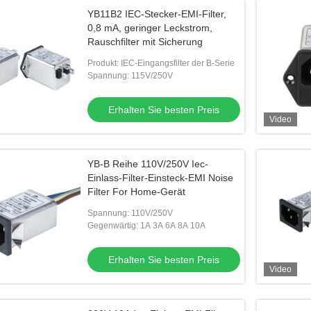
YB11B2 IEC-Stecker-EMI-Filter,
0,8 mA, geringer Leckstrom,
Rauschfilter mit Sicherung
Produkt: IEC-Eingangsfilter der B-Serie
Spannung: 115V/250V
Erhalten Sie besten Preis
Video
YB-B Reihe 110V/250V Iec-
Einlass-Filter-Einsteck-EMI Noise
Filter For Home-Gerät
Spannung: 110V/250V
Gegenwärtig: 1A 3A 6A 8A 10A
Erhalten Sie besten Preis
Video