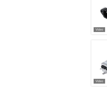
Video
Video