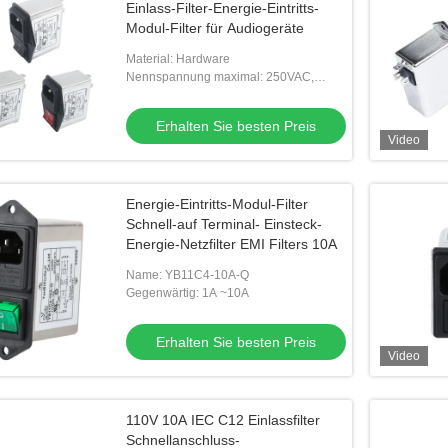
Einlass-Filter-Energie-Eintritts-
Modul-Filter für Audiogeräte
Material: Hardware
Nennspannung maximal: 250VAC,
50/60Hz
Erhalten Sie besten Preis
Video
Energie-Eintritts-Modul-Filter
Schnell-auf Terminal- Einsteck-
Energie-Netzfilter EMI Filters 10A
Name: YB11C4-10A-Q
Gegenwärtig: 1A ~10A
Erhalten Sie besten Preis
Video
110V 10A IEC C12 Einlassfilter
Schnellanschluss-