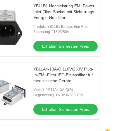
YB11B1 Hochleistung EMI Power
Inlet Filter Socket mit Sicherungs-
Energie-Netzfilter
Produkt: YB11B1 Einlass Emi Filter
Spannung: 115V/250V
Erhalten Sie besten Preis
YB11A4-10A-Q 110V/250V Plug-
In-EMI-Filter IEC-Einlassfilter für
medizinische Geräte
Modell: YB11A4-3A-Q(R)
Gegenwärtig: 1A 3A 6A 8A 10A
Erhalten Sie besten Preis