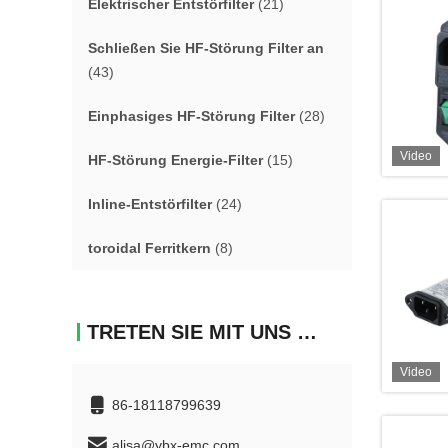
Elektrischer Entstörfilter
(21)
Schließen Sie HF-Störung Filter an
(43)
Einphasiges HF-Störung Filter
(28)
Video
HF-Störung Energie-Filter
(15)
Inline-Entstörfilter
(24)
toroidal Ferritkern
(8)
TRETEN SIE MIT UNS IN VERBINDUNG
Video
86-18118799639
alisa@ybx-emc.com