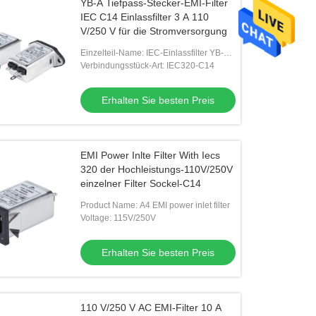
YB-A Tiefpass-Stecker-EMI-Filter
IEC C14 Einlassfilter 3 A 110
V/250 V für die Stromversorgung
Einzelteil-Name: IEC-Einlassfilter YB-A-
Serie
Verbindungsstück-Art: IEC320-C14
Erhalten Sie besten Preis
EMI Power Inlte Filter With Iecs
320 der Hochleistungs-110V/250V
einzelner Filter Sockel-C14
Product Name: A4 EMI power inlet filter
Voltage: 115V/250V
Erhalten Sie besten Preis
110 V/250 V AC EMI-Filter 10 A