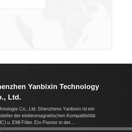
enzhen Yanbixin Technology
., Ltd.
hnologie Co., Ltd. Shenzhens Yanbixin ist ein
steller der elektromagnetischen Kompatibilität
C) u. EMI Filter. Ein Pionier in der
törfilterindustrie.