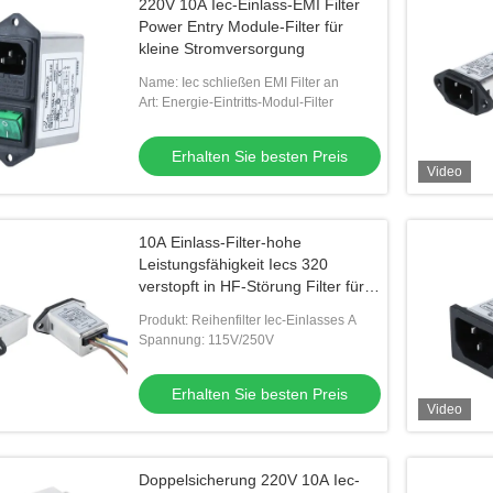
220V 10A Iec-Einlass-EMI Filter
Power Entry Module-Filter für
kleine Stromversorgung
Name: Iec schließen EMI Filter an
Art: Energie-Eintritts-Modul-Filter
Erhalten Sie besten Preis
Video
10A Einlass-Filter-hohe
Leistungsfähigkeit Iecs 320
verstopft in HF-Störung Filter für
Hausrat
Produkt: Reihenfilter Iec-Einlasses A
Spannung: 115V/250V
Erhalten Sie besten Preis
Video
Doppelsicherung 220V 10A Iec-