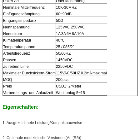
Paket-Art
Oberflächenberg
Nominale Mittelfrequenz
10K-30MHZ
Einfügungsdämpfung
60~90dB
Eingangsimpedanz
50Ω
Nennspannung
125VAC 250VAC
Nennstrom
1A 3A 6A 8A 10A
Klimatemperatur
40°C
Temperaturspanne
25 / 085/21
Arbeitsfrequenz
50/60HZ
Phasen
1450VDC
Zu reiben Linie
2250VDC
Maximaler Durchsickern-Strom
115VAC/50HZ 0.2mA maximal
MOQ
200pcs
Preis
USD1~2/Meter
Vorbereitungs- und Anlaufzeit
Wochentag 5~15
Eigenschaften:
1.
Ausgezeichnete Leistung/Kompaktbauweise
2.
Optionale medizinische Versionen (Art (R5))