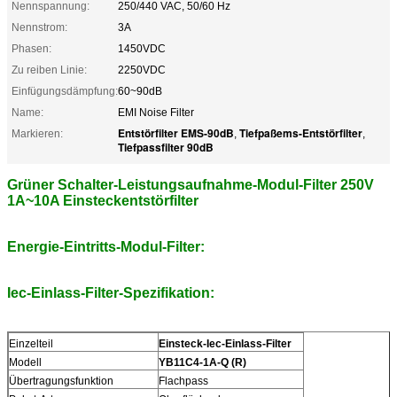
Nennspannung:
250/440 VAC, 50/60 Hz
Nennstrom:
3A
Phasen:
1450VDC
Zu reiben Linie:
2250VDC
Einfügungsdämpfung:
60~90dB
Name:
EMI Noise Filter
Entstörfilter EMS-90dB
Tiefpaßems-Entstörfilter
Markieren:
,
,
Tiefpassfilter 90dB
Grüner Schalter-Leistungsaufnahme-Modul-Filter 250V
1A~10A Einsteckentstörfilter
Energie-Eintritts-Modul-Filter:
Iec-Einlass-Filter-Spezifikation
:
Einzelteil
Einsteck-Iec-Einlass-Filter
Modell
YB11C4-1A-Q (R)
Übertragungsfunktion
Flachpass