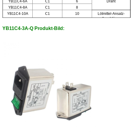
YB11C4-6A
C1
6
Draht
YB11C4-8A
C1
8
YB11C4-10A
C1
10
Lötmittel-Ansatz-
Anschlüsse
YB11C4-3A-Q Produkt-Bild: