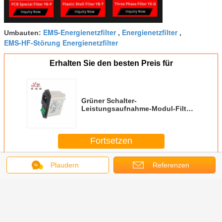
EMS-Energienetzfilter
Energienetzfilter
Umbauten:
,
,
EMS-HF-Störung Energienetzfilter
Erhalten Sie den besten Preis für
Grüner Schalter-
Leistungsaufnahme-Modul-Filter
250V 1A~10A
Einsteckentstörfilter
Fortsetzen
Plaudern
Referenzen
EMS-Energiefilter
Mehr