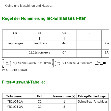
-- Kleine und Maschinen und Hausrat
Iec-Einlasses Fiter
Regel der Nominierung
YB
11
C4
-
|
|
|
Einphasiges
Stromkreis
Maß
Geg
11:11stromkreis
C4
3A: 
6A: 
*Q: Schnell-auf 6.35x0.8mm
S: Lötmittel 4.0x0.8mm
8A: 
W: UL1015 18awg
Filter-Auswahl-Tabelle:
Teilnummer.
Fall
Nennströme (a)
Ertrag-Verbindungen
YB11C4-1A
C1
1
Schnell-auf Anschluss
YB11C4-3A
C1
3