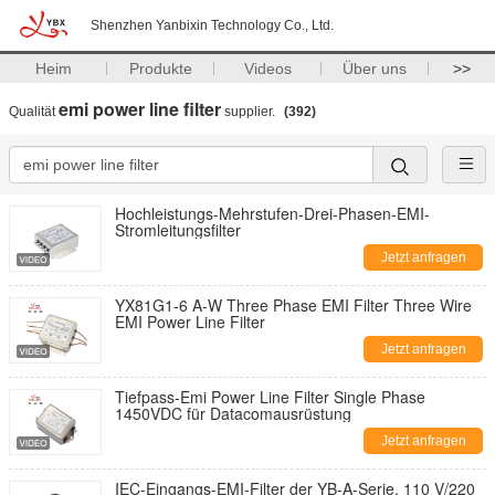
Shenzhen Yanbixin Technology Co., Ltd.
Heim
Produkte
Videos
Über uns
>>
emi power line filter
Qualität
supplier.
(392)
Hochleistungs-Mehrstufen-Drei-Phasen-EMI-
Stromleitungsfilter
Jetzt anfragen
YX81G1-6 A-W Three Phase EMI Filter Three Wire
EMI Power Line Filter
Jetzt anfragen
Tiefpass-Emi Power Line Filter Single Phase
1450VDC für Datacomausrüstung
Jetzt anfragen
IEC-Eingangs-EMI-Filter der YB-A-Serie, 110 V/220