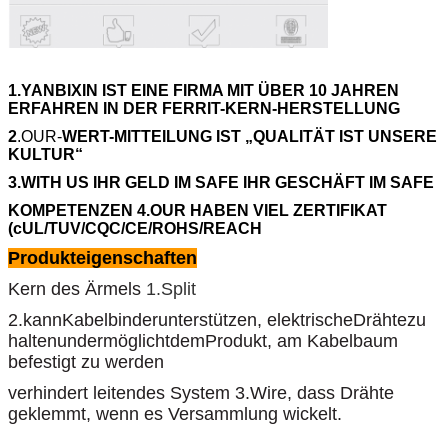
1.YANBIXIN IST EINE FIRMA MIT ÜBER 10 JAHREN
ERFAHREN IN DER FERRIT-KERN-HERSTELLUNG
2
.OUR-
WERT-MITTEILUNG IST „QUALITÄT IST UNSERE
KULTUR“
3.WITH US IHR GELD IM SAFE IHR GESCHÄFT IM SAFE
KOMPETENZEN 4.OUR HABEN VIEL ZERTIFIKAT
(cUL/TUV/CQC/CE/ROHS/REACH
Produkteigenschaften
Kern des Ärmels
1.Split
2.kannKabelbinderunterstützen, elektrischeDrähtezu
haltenundermöglichtdemProdukt, am Kabelbaum
befestigt zu werden
verhindert leitendes System 3.Wire, dass Drähte
geklemmt, wenn es Versammlung wickelt.