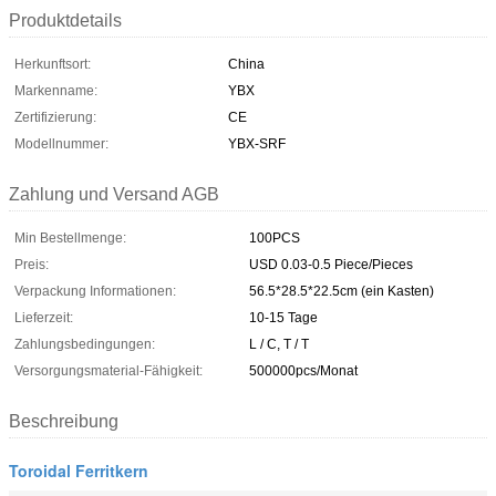
Produktdetails
Herkunftsort:
China
Markenname:
YBX
Zertifizierung:
CE
Modellnummer:
YBX-SRF
Zahlung und Versand AGB
Min Bestellmenge:
100PCS
Preis:
USD 0.03-0.5 Piece/Pieces
Verpackung Informationen:
56.5*28.5*22.5cm (ein Kasten)
Lieferzeit:
10-15 Tage
Zahlungsbedingungen:
L / C, T / T
Versorgungsmaterial-Fähigkeit:
500000pcs/Monat
Beschreibung
Toroidal Ferritkern