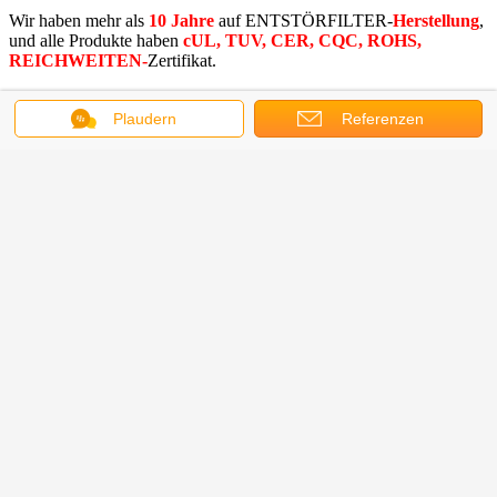
Wir haben mehr als
10 Jahre
auf ENTSTÖRFILTER-
Herstellung
,
und alle Produkte haben
cUL, TUV, CER, CQC, ROHS,
REICHWEITEN-
Zertifikat.
Wie lang wird Ihr Produkt geliefert?
Plaudern
Referenzen
2.
Es ist ungefähr
15-20
Tage.
Können Sie Soem tun?
3.
Ja wenn Ihre Nachfrage die
Mindestbestellmenge
von Soem
erreichen kann.
4.Can gehe ich, Ihre Fabrik oder Firma zu sehen?
Sie sind immer willkommen, unsere Fabrik zu besichtigen.
Ferritringkern
Ferritkerne
Magnetkern des Ferrits
Umbauten:
,
,
Erhalten Sie den besten Preis für