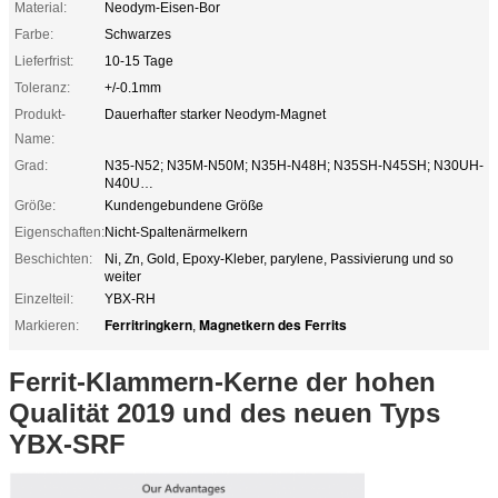
Material:
Neodym-Eisen-Bor
Farbe:
Schwarzes
Lieferfrist:
10-15 Tage
Toleranz:
+/-0.1mm
Produkt-
Dauerhafter starker Neodym-Magnet
Name:
Grad:
N35-N52; N35M-N50M; N35H-N48H; N35SH-N45SH; N30UH-
N40U…
Größe:
Kundengebundene Größe
Eigenschaften:
Nicht-Spaltenärmelkern
Beschichten:
Ni, Zn, Gold, Epoxy-Kleber, parylene, Passivierung und so
weiter
Einzelteil:
YBX-RH
Ferritringkern
Magnetkern des Ferrits
Markieren:
,
Ferrit-Klammern-Kerne der hohen
Qualität 2019 und des neuen Typs
YBX-SRF