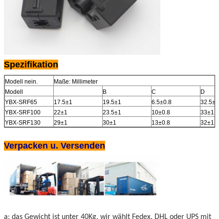
Spezifikation
Modell nein.
Maße: Millimeter
Modell
B
C
D
YBX-SRF65
17.5±1
19.5±1
6.5±0.8
32.5±1
YBX-SRF100
22±1
23.5±1
10±0.8
33±1
YBX-SRF130
29±1
30±1
13±0.8
32±1
Verpacken u. Versenden
a: das Gewicht ist unter 40Kg, wir wählt Fedex, DHL oder UPS mit