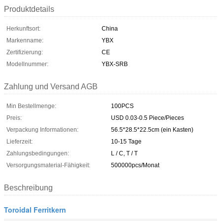
Produktdetails
Herkunftsort:
China
Markenname:
YBX
Zertifizierung:
CE
Modellnummer:
YBX-SRB
Zahlung und Versand AGB
Min Bestellmenge:
100PCS
Preis:
USD 0.03-0.5 Piece/Pieces
Verpackung Informationen:
56.5*28.5*22.5cm (ein Kasten)
Lieferzeit:
10-15 Tage
Zahlungsbedingungen:
L / C, T / T
Versorgungsmaterial-Fähigkeit:
500000pcs/Monat
Beschreibung
Toroidal Ferritkern