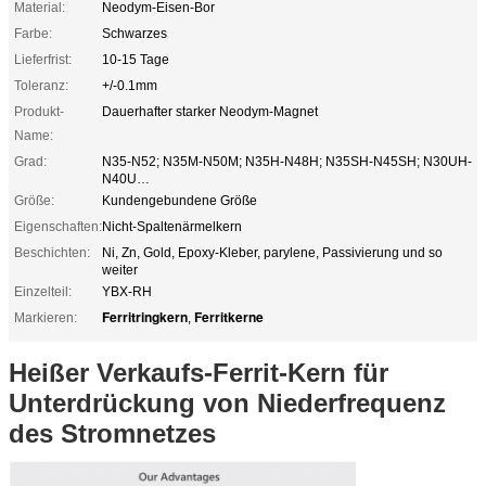
Material:
Neodym-Eisen-Bor
Farbe:
Schwarzes
Lieferfrist:
10-15 Tage
Toleranz:
+/-0.1mm
Produkt-
Dauerhafter starker Neodym-Magnet
Name:
Grad:
N35-N52; N35M-N50M; N35H-N48H; N35SH-N45SH; N30UH-
N40U…
Größe:
Kundengebundene Größe
Eigenschaften:
Nicht-Spaltenärmelkern
Beschichten:
Ni, Zn, Gold, Epoxy-Kleber, parylene, Passivierung und so
weiter
Einzelteil:
YBX-RH
Ferritringkern
Ferritkerne
Markieren:
,
Heißer Verkaufs-Ferrit-Kern für
Unterdrückung von Niederfrequenz
des Stromnetzes