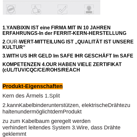
1.YANBIXIN IST eine FIRMA MIT IN 10 JAHREN
ERFAHRUNGS-In der FERRIT-KERN-HERSTELLUNG
2
.OUR-
WERT-MITTEILUNG IST „QUALITÄT IST UNSERE
KULTUR“
3.WITH US IHR GELD Im SAFE IHR GESCHÄFT Im SAFE
KOMPETENZEN 4.OUR HABEN VIELE ZERTIFIKAT
(cUL/TUV/CQC/CE/ROHS/REACH
Produkt-Eigenschaften
Kern des Ärmels
1.Split
2.kannKabelbinderunterstützen, elektrischeDrähtezu
haltenundermöglichtdemProdukt
zu zum Kabelbaum geregelt werden
verhindert
leitendes System
3.Wire,
dass Drähte
geklemmt