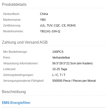
Produktdetails
Herkunftsort:
China
Markenname:
YBX
Zertifizierung:
cUL, TUV, CQC, CE, ROHS
Modellnummer:
YB11A1-10A-Q
Zahlung und Versand AGB
Min Bestellmenge:
100PCS
Preis:
Verhandelbar
Verpackung Informationen:
56.5*28.5*22.5cm (ein Kasten)
Lieferzeit:
15-25 Tage
Zahlungsbedingungen:
L / C, T / T
Versorgungsmaterial-Fähigkeit:
500000 Piece / Pieces per Monat
Beschreibung
EMS-Energiefilter