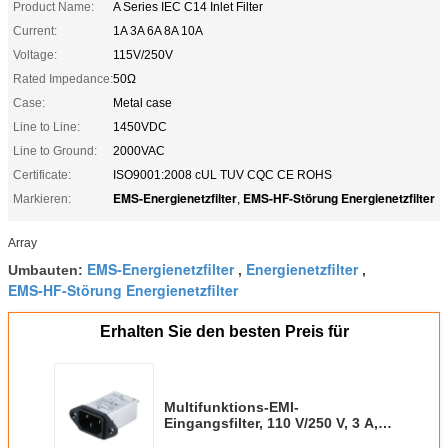
Product Name:
A Series IEC C14 Inlet Filter
Current:
1A 3A 6A 8A 10A
Voltage:
115V/250V
Rated Impedance:
50Ω
Case:
Metal case
Line to Line:
1450VDC
Line to Ground:
2000VAC
Certificate:
ISO9001:2008 cUL TUV CQC CE ROHS
EMS-Energienetzfilter
EMS-HF-Störung Energienetzfilter
Markieren:
,
Array
EMS-Energienetzfilter
Energienetzfilter
Umbauten:
,
,
EMS-HF-Störung Energienetzfilter
Erhalten Sie den besten Preis für
Multifunktions-EMI-
Eingangsfilter, 110 V/250 V, 3 A,
niedriger Leckstrom, IEC-