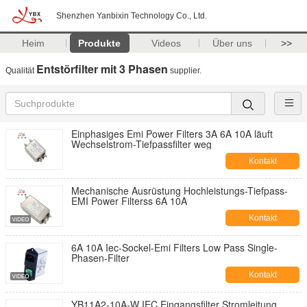
Shenzhen Yanbixin Technology Co., Ltd.
Heim
Produkte
Videos
Über uns
>>
Entstörfilter mit 3 Phasen
Qualität
supplier.
Einphasiges Emi Power Filters 3A 6A 10A läuft
Wechselstrom-Tiefpassfilter weg
Kontakt
Mechanische Ausrüstung Hochleistungs-Tiefpass-
EMI Power Filterss 6A 10A
Kontakt
6A 10A Iec-Sockel-Emi Filters Low Pass Single-
Phasen-Filter
Kontakt
YB11A2-10A-W IEC Eingangsfilter Stromleitung