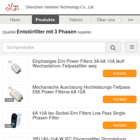
Shenzhen Yanbixin Technology Co., Ltd.
Heim
Produkte
Videos
Über uns
>>
Entstörfilter mit 3 Phasen
Qualität
supplier.
Einphasiges Emi Power Filters 3A 6A 10A läuft
Wechselstrom-Tiefpassfilter weg
Kontakt
Mechanische Ausrüstung Hochleistungs-Tiefpass-
EMI Power Filterss 6A 10A
Kontakt
6A 10A Iec-Sockel-Emi Filters Low Pass Single-
Phasen-Filter
Kontakt
YB11A2-10A-W IEC Eingangsfilter Stromleitung