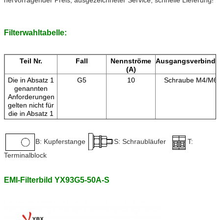
Filterwahltabelle:
Teil Nr.
Fall
Nennströme
Ausgangsverbind
(A)
Die in Absatz 1
G5
10
Schraube M4/M6
genannten
Anforderungen
gelten nicht für
die in Absatz 1
genannten
Fahrzeuge.
Die in Absatz 1
G5
20
B: Kupferstange
S: Schraubläufer
T:
genannten
Terminalblock
Anforderungen
gelten nicht für
die in Absatz 1
EMI-Filterbild YX93G5-50A-S
genannten
Fahrzeuge.
Die in Absatz 1
G5
30
Terminalblock
genannten
Anforderungen