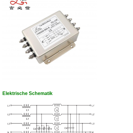
gelten nicht für
die in Absatz 1
genannten
Fahrzeuge.
Die in Absatz 1
G5
40
genannten
Anforderungen
gelten nicht für
die Produktion
von
Kraftfahrzeugen.
Die in Absatz 1
G5
50
Kupferbarren
genannten
Anforderungen
gelten nicht für
die in Absatz 1
genannten
Fahrzeuge.
Elektrische Schematik