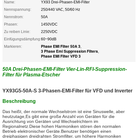
Name:
YX93 Drei-Phasen-EMI-Filter
Nennspannung:
250/440 VAC, 50/60 Hz
Nennstrom:
50A
Phasen:
1450VDC
Zu reiben Linie:
2250VDC
Einfügungsdämpfung:
60~90dB
Phase EMI Filter 50A 3
Markieren:
,
3 Phase Emi Suppression Filters
,
Phase EMI Filter VFD 3
50A Drei-Phasen-EMI-Filter Vier-Lin-RFI-Suppression-
Filter für Plasma-Etscher
YX93G5-50A-S 3-Phasen-EMI-Filter für VFD und Inverter
Beschreibung
Das heißt, der normale Wechselstrom ist eine Sinuswelle, aber
heutzutage,Es gibt eine große Anzahl von Geräten für die
Ausrichtung von Geräten und Wechselrichtern im
Regionalnetz.Diese hohen Harmoniken stören den normalen
Betrieb elektronischer Geräte.Benutzer benötigen einen
dreiphasigen dreidrahten Stromfilter, um höhere Harmoniken