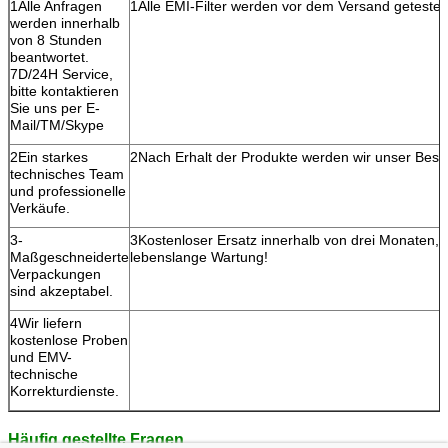
1Alle Anfragen
1Alle EMI-Filter werden vor dem Versand getestet
werden innerhalb
von 8 Stunden
beantwortet.
7D/24H Service,
bitte kontaktieren
Sie uns per E-
Mail/TM/Skype
2Ein starkes
2Nach Erhalt der Produkte werden wir unser Beste
technisches Team
und professionelle
Verkäufe.
3-
3Kostenloser Ersatz innerhalb von drei Monaten,
Maßgeschneiderte
lebenslange Wartung!
Verpackungen
sind akzeptabel.
4Wir liefern
kostenlose Proben
und EMV-
technische
Korrekturdienste.
Häufig gestellte Fragen