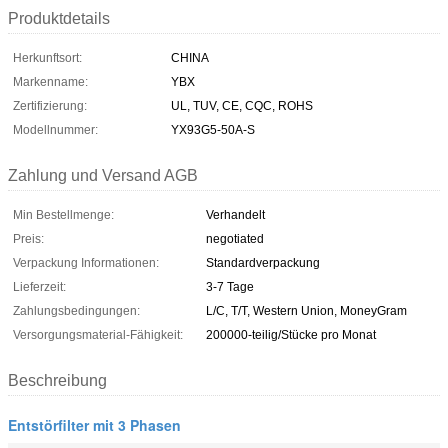
Produktdetails
Herkunftsort:
CHINA
Markenname:
YBX
Zertifizierung:
UL, TUV, CE, CQC, ROHS
Modellnummer:
YX93G5-50A-S
Zahlung und Versand AGB
Min Bestellmenge:
Verhandelt
Preis:
negotiated
Verpackung Informationen:
Standardverpackung
Lieferzeit:
3-7 Tage
Zahlungsbedingungen:
L/C, T/T, Western Union, MoneyGram
Versorgungsmaterial-Fähigkeit:
200000-teilig/Stücke pro Monat
Beschreibung
Entstörfilter mit 3 Phasen