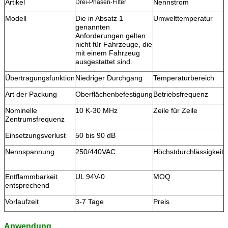
Artikel
Nennstrom
Drei-Phasen-Filter
Modell
Die in Absatz 1
Umwelttemperatur
4
genannten
Anforderungen gelten
nicht für Fahrzeuge, die
mit einem Fahrzeug
ausgestattet sind.
Übertragungsfunktion
Niedriger Durchgang
Temperaturbereich
2
Art der Packung
Oberflächenbefestigung
Betriebsfrequenz
5
Nominelle
10 K-30 MHz
Zeile für Zeile
Zentrumsfrequenz
Einsetzungsverlust
50 bis 90 dB
Nennspannung
250/440VAC
Höchstdurchlässigkeit
4
1
Entflammbarkeit
UL 94V-0
MOQ
V
entsprechend
Vorlaufzeit
3-7 Tage
Preis
V
Anwendung