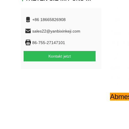
+86 18665826908
sales22@yanbixinkeji.com
86-755-27147101
Kontakt jetzt
Abme