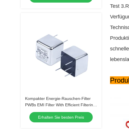
Test 3.R
Verfügun
Technisc
Produkti
schnelle
lebensl
Produ
Kompakter Energie-Rauschen-Filter
PWBs EMI Filter With Efficient Filtering
1A-6A
Erhalten Sie besten Preis