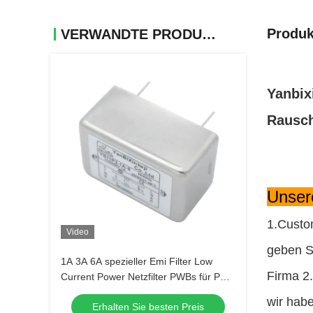
Produk
VERWANDTE PRODUKTE
Yanbix
Rausch
Unser
1.Custo
Video
geben S
1A 3A 6A spezieller Emi Filter Low
Firma 2
Current Power Netzfilter PWBs für PC
Bretter
wir hab
Erhalten Sie besten Preis