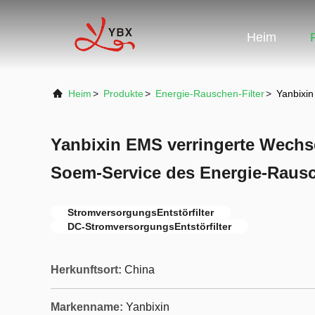
Heim
Heim
>
Produkte
>
Energie-Rauschen-Filter
>
Yanbixin
Yanbixin EMS verringerte Wechse
Soem-Service des Energie-Rausch
StromversorgungsEntstörfilter
DC-StromversorgungsEntstörfilter
Herkunftsort:
China
Markenname:
Yanbixin